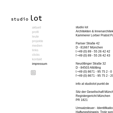
studio lot
aktuell
Architekten & Innenarchite
profil
Kammerer Lorber Prabst 
leute
projekte
Pariser Straße 42
medien
D - 81667 München
links
t +49 (0) 89 - 55 26 42 42
clicks
f +49 (0) 89 - 55 26 42 43
kontakt
Neuöttinger Straße 32
impressum
D - 84503 Altötting
t +49 (0) 8671 - 95 75 2 - 0
f +49 (0) 8671 - 95 75 2 - 2
info at studiolot punkt de
Sitz der Gesellschaft Münc
Registergericht München
PR 1821
Umsatzsteuer - Identifika
Haftungshinweis: Trotz sorg