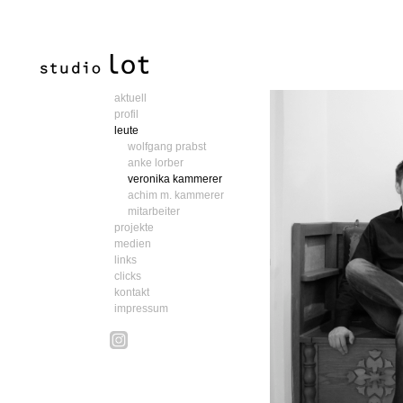
aktuell
profil
leute
wolfgang prabst
anke lorber
veronika kammerer
achim m. kammerer
mitarbeiter
projekte
medien
links
clicks
kontakt
impressum