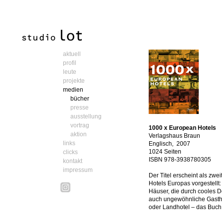
aktuell
profil
leute
projekte
medien
bücher
presse
ausstellung
vortrag
1000 x European Hotels
aktion
Verlagshaus Braun
links
Englisch, 2007
1024 Seiten
clicks
ISBN 978-3938780305
kontakt
impressum
Der Titel erscheint als zwe
Hotels Europas vorgestellt
Häuser, die durch cooles 
auch ungewöhnliche Gasthä
oder Landhotel – das Buch p