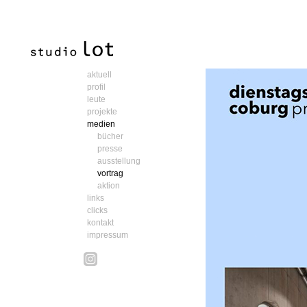
aktuell
profil
leute
projekte
medien
bücher
presse
ausstellung
vortrag
aktion
links
clicks
kontakt
impressum