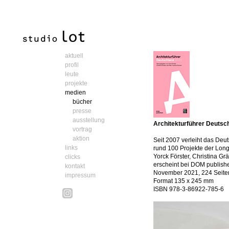
aktuell
profil
leute
projekte
medien
bücher
presse
ausstellung
Architekturführer Deutsc
vortrag
aktion
Seit 2007 verleiht das Deu
links
rund 100 Projekte der Long
Yorck Förster, Christina G
clicks
erscheint bei DOM publish
kontakt
November 2021, 224 Seite
impressum
Format 135 x 245 mm
ISBN 978-3-86922-785-6