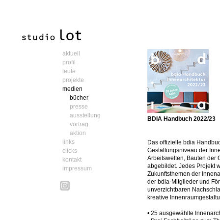
aktuell
profil
leute
projekte
medien
bücher
presse
ausstellung
BDIA Handbuch 2022/23
vortrag
aktion
links
Das offizielle bdia Handbu
Gestaltungsniveau der Inn
clicks
Arbeitswelten, Bauten der 
kontakt
abgebildet. Jedes Projekt w
impressum
Zukunftsthemen der Innenar
der bdia-Mitglieder und Fö
unverzichtbaren Nachschlag
kreative Innenraumgestalt
• 25 ausgewählte Innenarch