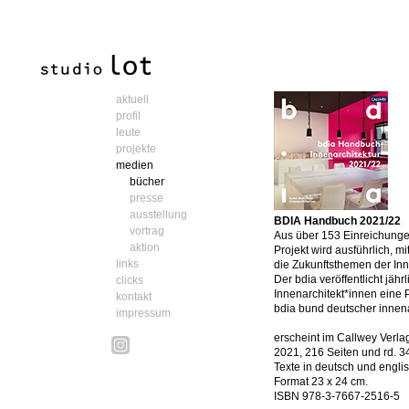
aktuell
profil
leute
projekte
medien
bücher
presse
ausstellung
BDIA Handbuch 2021/22
vortrag
Aus über 153 Einreichunge
aktion
Projekt wird ausführlich, m
links
die Zukunftsthemen der Inn
Der bdia veröffentlicht jä
clicks
Innenarchitekt*innen eine P
kontakt
bdia bund deutscher innena
impressum
erscheint im Callwey Verla
2021, 216 Seiten und rd. 3
Texte in deutsch und engli
Format 23 x 24 cm.
ISBN 978-3-7667-2516-5