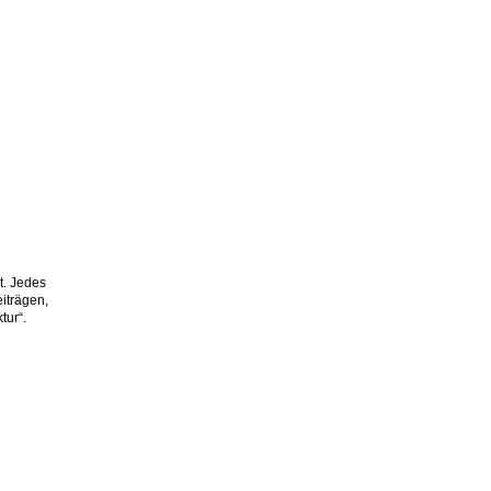
t. Jedes
eiträgen,
tur“.