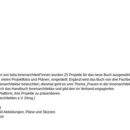
n von bdia Innenarchitekt*innen wurden 25 Projekte für das neue Buch ausgewähl
it vielen Projektfotos und Plänen, vorgestellt. Ergänzt wird das Buch von drei Fachb
enarchitektur beleuchten; diesmal geht es ums Thema „Frauen in der Innenarchitek
hrlich das Handbuch Innenarchitektur und gibt den im Verband engagierten
lattform, ihre Projekte zu präsentieren.
rchitekten e.V. (Hrsg.)
g
40 Abbildungen, Pläne und Skizzen.
sch