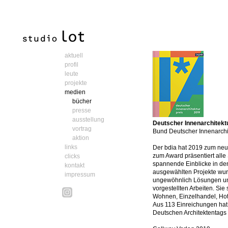
aktuell
profil
leute
projekte
medien
bücher
presse
ausstellung
Deutscher Innenarchitekt
vortrag
Bund Deutscher Innenarchit
aktion
links
Der bdia hat 2019 zum neu
zum Award präsentiert alle
clicks
spannende Einblicke in de
kontakt
ausgewählten Projekte wurd
impressum
ungewöhnlich Lösungen un
vorgestellten Arbeiten. Si
Wohnen, Einzelhandel, Hote
Aus 113 Einreichungen hat 
Deutschen Architektentags 