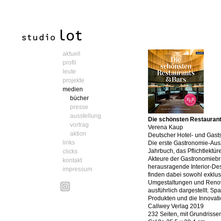
aktuell
profil
leute
projekte
medien
bücher
presse
ausstellung
Die schönsten Restauran
vortrag
Verena Kaup
aktion
Deutscher Hotel- und Gasts
links
Die erste Gastronomie-Ausz
Jahrbuch, das Pflichtlektü
clicks
Akteure der Gastronomiebr
kontakt
herausragende Interior-Des
impressum
finden dabei sowohl exklu
Umgestaltungen und Renovi
ausführlich dargestellt. S
Produkten und die Innovatio
Callwey Verlag 2019
232 Seiten, mit Grundriss